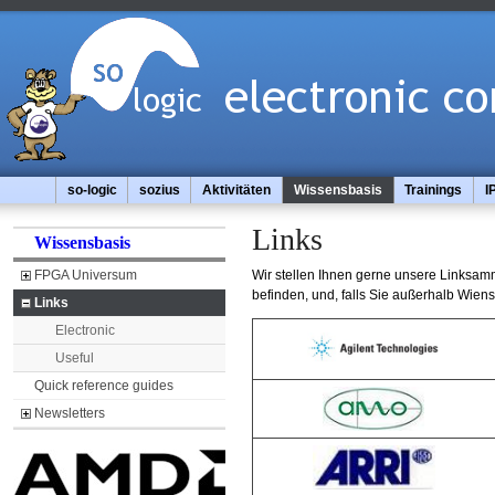
so-logic
sozius
Aktivitäten
Wissensbasis
Trainings
I
Links
Wissensbasis
FPGA Universum
Wir stellen Ihnen gerne unsere Linksamm
befinden, und, falls Sie außerhalb Wien
Links
Electronic
Useful
Quick reference guides
Newsletters